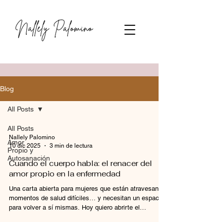
Blog
All Posts
All Posts
Nallely Palomino
Amor
10 dic 2025
3 min de lectura
Propio y
Autosanación
Cuando el cuerpo habla: el renacer del
amor propio en la enfermedad
Una carta abierta para mujeres que están atravesando
momentos de salud difíciles… y necesitan un espacio
para volver a sí mismas. Hoy quiero abrirte el
corazón... Porque después de más de 15 años