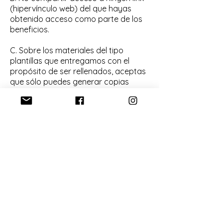
(hipervínculo web) del que hayas
obtenido acceso como parte de los
beneficios.
C. Sobre los materiales del tipo
plantillas que entregamos con el
propósito de ser rellenados, aceptas
que sólo puedes generar copias
personales para ti.
4. DURACIÓN DE LA SUSCRIPCIÓN
Podrás ser parte de esta comUnidad
todo el tiempo que tu lo quieras,
estaré feliz de contribuir en tu camino
de desarrollo y crecimiento, personal,
profesional y espiritual, si en algún
momento ya no estás alineada con
ello ten toda la confianza de
expresarlo.